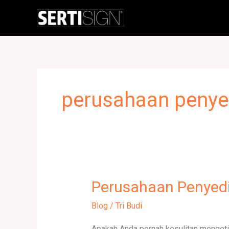
Skip
to
content
perusahaan penyed
Perusahaan Penyedia
Perusahaan
Penyedia
Blog
/
Tri Budi
Aplikasi
OCR
Apakah Anda pernah kesulitan mengeti