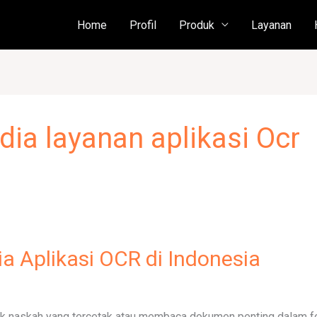
Home
Profil
Produk
Layanan
ia layanan aplikasi Ocr
 Aplikasi OCR di Indonesia
k naskah yang tercetak atau membaca dokumen penting dalam fo