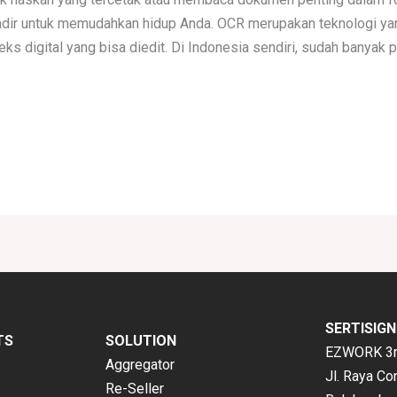
hadir untuk memudahkan hidup Anda. OCR merupakan teknologi y
s digital yang bisa diedit. Di Indonesia sendiri, sudah banyak
SERTISIGN
TS
SOLUTION
EZWORK 3rd
Aggregator
Jl. Raya Co
Re-Seller