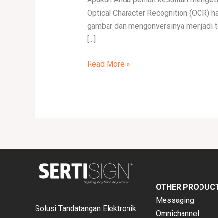
di
Optical Character Recognition (OCR) 
Indonesia
gambar dan mengonversinya menjadi tek
[…]
Read More »
OTHER PRODUC
Messaging
Solusi Tandatangan Elektronik
Omnichannel