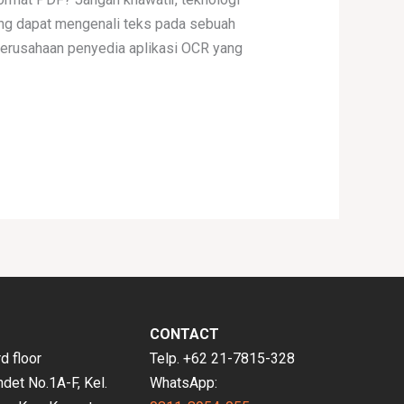
ang dapat mengenali teks pada sebuah
 perusahaan penyedia aplikasi OCR yang
CONTACT
 floor
Telp. +62 21-7815-328
ndet No.1A-F, Kel.
WhatsApp: