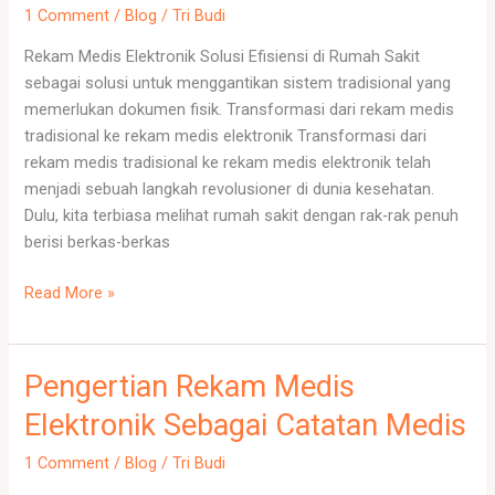
Solusi
1 Comment
/
Blog
/
Tri Budi
Efisiensi
Rekam Medis Elektronik Solusi Efisiensi di Rumah Sakit
di
sebagai solusi untuk menggantikan sistem tradisional yang
Rumah
memerlukan dokumen fisik. Transformasi dari rekam medis
Sakit
tradisional ke rekam medis elektronik Transformasi dari
rekam medis tradisional ke rekam medis elektronik telah
menjadi sebuah langkah revolusioner di dunia kesehatan.
Dulu, kita terbiasa melihat rumah sakit dengan rak-rak penuh
berisi berkas-berkas
Read More »
Pengertian Rekam Medis
Pengertian
Rekam
Elektronik Sebagai Catatan Medis
Medis
Elektronik
1 Comment
/
Blog
/
Tri Budi
Sebagai