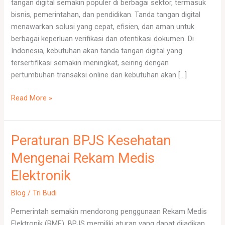
tangan digital semakin populer di berbagai sektor, termasuk
Indonesia
bisnis, pemerintahan, dan pendidikan. Tanda tangan digital
menawarkan solusi yang cepat, efisien, dan aman untuk
berbagai keperluan verifikasi dan otentikasi dokumen. Di
Indonesia, kebutuhan akan tanda tangan digital yang
tersertifikasi semakin meningkat, seiring dengan
pertumbuhan transaksi online dan kebutuhan akan […]
Read More »
Peraturan BPJS Kesehatan
Peraturan
BPJS
Mengenai Rekam Medis
Kesehatan
Elektronik
Mengenai
Rekam
Blog
/
Tri Budi
Medis
Elektronik
Pemerintah semakin mendorong penggunaan Rekam Medis
Elektronik (RME). BPJS memiliki aturan yang dapat dijadikan