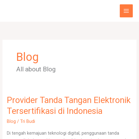
Skip
to
content
Blog
All about Blog
Provider Tanda Tangan Elektronik
Provider
Tanda
Tersertifikasi di Indonesia
Tangan
Elektronik
Blog
/
Tri Budi
Tersertifikasi
Di tengah kemajuan teknologi digital, penggunaan tanda
di