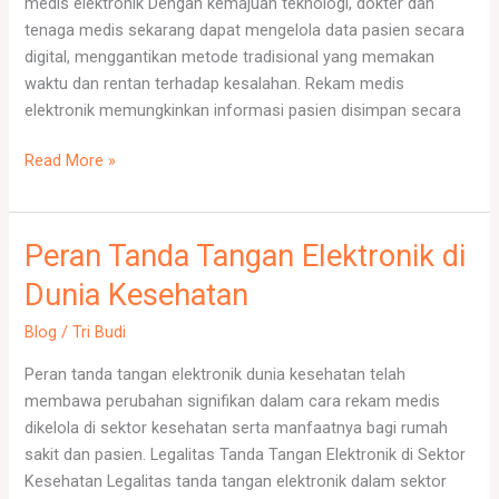
medis elektronik Dengan kemajuan teknologi, dokter dan
RS
tenaga medis sekarang dapat mengelola data pasien secara
digital, menggantikan metode tradisional yang memakan
waktu dan rentan terhadap kesalahan. Rekam medis
elektronik memungkinkan informasi pasien disimpan secara
Read More »
Peran Tanda Tangan Elektronik di
Peran
Tanda
Dunia Kesehatan
Tangan
Elektronik
Blog
/
Tri Budi
di
Peran tanda tangan elektronik dunia kesehatan telah
Dunia
membawa perubahan signifikan dalam cara rekam medis
Kesehatan
dikelola di sektor kesehatan serta manfaatnya bagi rumah
sakit dan pasien. Legalitas Tanda Tangan Elektronik di Sektor
Kesehatan Legalitas tanda tangan elektronik dalam sektor