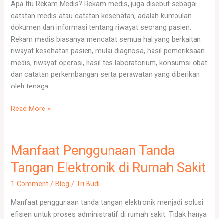
Apa Itu Rekam Medis? Rekam medis, juga disebut sebagai
Catatan
catatan medis atau catatan kesehatan, adalah kumpulan
Medis
dokumen dan informasi tentang riwayat seorang pasien.
Rekam medis biasanya mencatat semua hal yang berkaitan
riwayat kesehatan pasien, mulai diagnosa, hasil pemeriksaan
medis, riwayat operasi, hasil tes laboratorium, konsumsi obat
dan catatan perkembangan serta perawatan yang diberikan
oleh tenaga
Read More »
Manfaat Penggunaan Tanda
Manfaat
Penggunaan
Tangan Elektronik di Rumah Sakit
Tanda
Tangan
1 Comment
/
Blog
/
Tri Budi
Elektronik
Manfaat penggunaan tanda tangan elektronik menjadi solusi
di
efisien untuk proses administratif di rumah sakit. Tidak hanya
Rumah