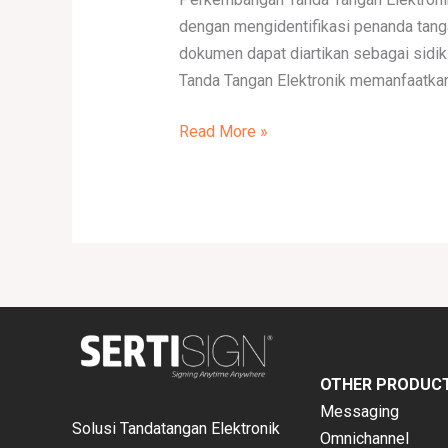
Tanda
dengan mengidentifikasi penanda tang
Tangan
dokumen dapat diartikan sebagai sidik
Elektronik
Tanda Tangan Elektronik memanfaatkan 
Read More »
OTHER PRODUC
Messaging
Solusi Tandatangan Elektronik
Omnichannel