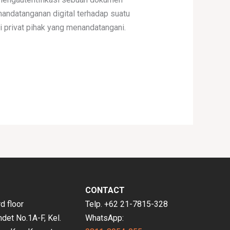
andatanganan digital terhadap suatu
i privat pihak yang menandatangani.
CONTACT
 floor
Telp. +62 21-7815-328
ndet No.1A-F, Kel.
WhatsApp: