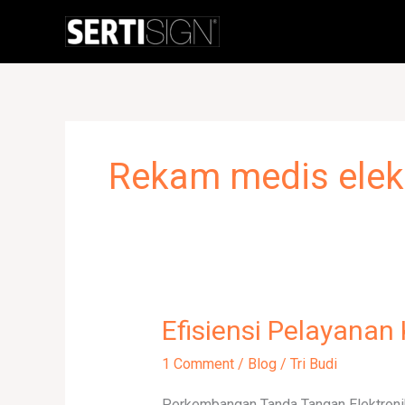
Skip
to
content
Rekam medis elekt
Efisiensi Pelayana
Efisiensi
Pelayanan
1 Comment
/
Blog
/
Tri Budi
Kesehatan
dengan
Perkembangan Tanda Tangan Elektronik