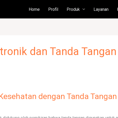
Home
Profil
Produk
Layanan
ronik dan Tanda Tangan 
n Kesehatan dengan Tanda Tangan 
 didukung oleh pemikiran bahwa tanda tangan digunakan untuk 