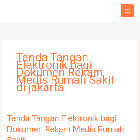
Skip
to
content
Tanda Tangan
Elektronik bagi
Dokumen Rekam
Medis Rumah Sakit
di jakarta
Tanda Tangan Elektronik bagi
Tanda
Tangan
Dokumen Rekam Medis Rumah
Elektronik
bagi